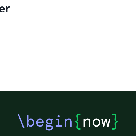
er
\begin
{
now
}