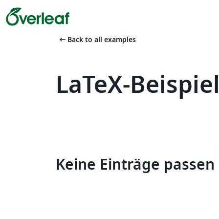
arrow_left_alt
Back to all examples
LaTeX-Beispie
Keine Einträge passen 