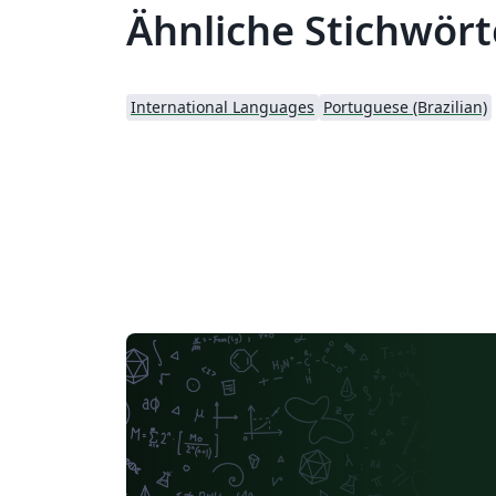
Ähnliche Stichwört
International Languages
Portuguese (Brazilian)