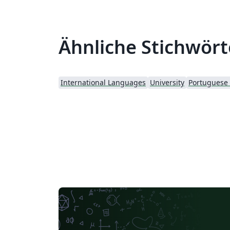
Ähnliche Stichwört
International Languages
University
Portuguese (