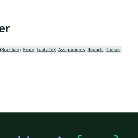
er
Brazilian)
Exam
LuaLaTeX
Assignments
Reports
Theses