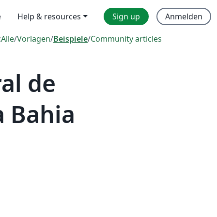
e
Help & resources
Sign up
Anmelden
:
Alle
/
Vorlagen
/
Beispiele
/
Community articles
al de
a Bahia