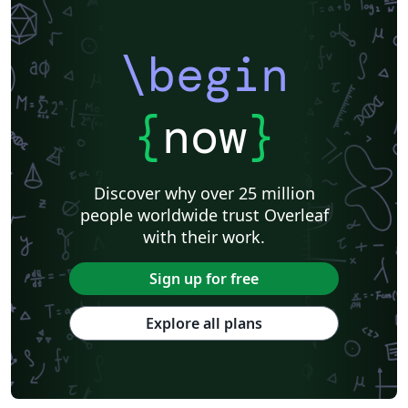
\begin
{
now
}
Discover why over 25 million
people worldwide trust Overleaf
with their work.
Sign up for free
Explore all plans