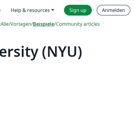
e
Help & resources
Sign up
Anmelden
:
Alle
/
Vorlagen
/
Beispiele
/
Community articles
ersity (NYU)