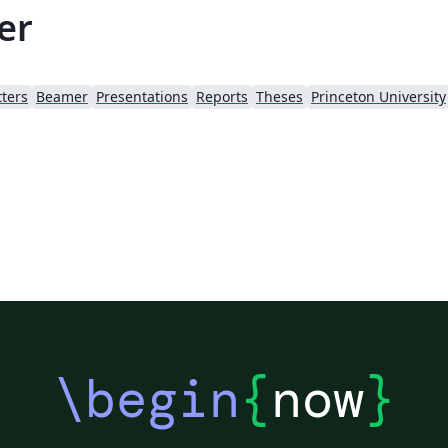
er
tters
Beamer
Presentations
Reports
Theses
Princeton University
\begin
{
now
}