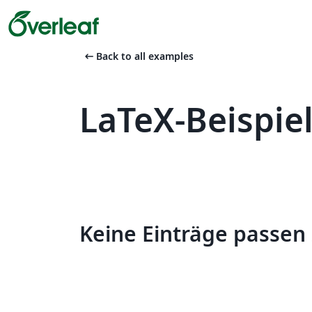
arrow_left_alt
Back to all examples
LaTeX-Beispie
Keine Einträge passen 