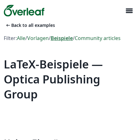
menu
arrow_left_alt
Back to all examples
Filter:
Alle
/
Vorlagen
/
Beispiele
/
Community articles
LaTeX-Beispiele —
Optica Publishing
Group