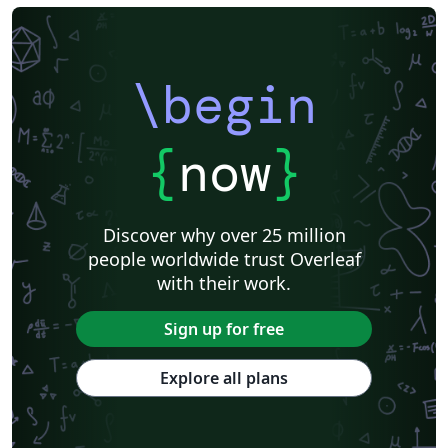
\begin
{
now
}
Discover why over 25 million
people worldwide trust Overleaf
with their work.
Sign up for free
Explore all plans