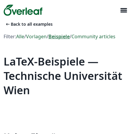
menu
arrow_left_alt
Back to all examples
Filter:
Alle
/
Vorlagen
/
Beispiele
/
Community articles
LaTeX-Beispiele —
Technische Universität
Wien