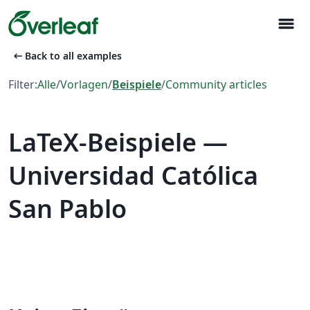
menu
arrow_left_alt
Back to all examples
Filter:
Alle
/
Vorlagen
/
Beispiele
/
Community articles
LaTeX-Beispiele —
Universidad Católica
San Pablo