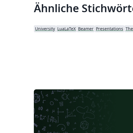
Ähnliche Stichwört
University
LuaLaTeX
Beamer
Presentations
The