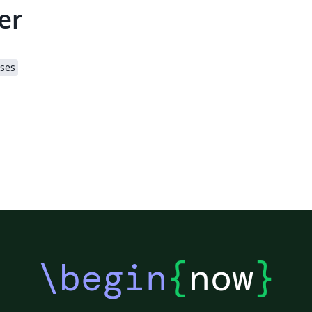
er
ses
\begin
{
now
}