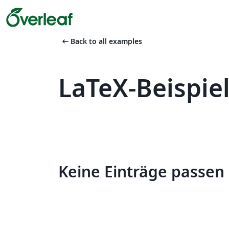
arrow_left_alt
Back to all examples
LaTeX-Beispie
Keine Einträge passen 