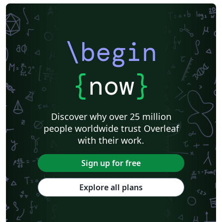
\begin
{
now
}
Discover why over 25 million
people worldwide trust Overleaf
with their work.
Sign up for free
Explore all plans