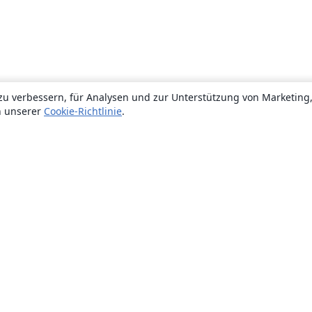
zu verbessern, für Analysen und zur Unterstützung von Marketing
n unserer
Cookie-Richtlinie
.
Über uns
Über uns
Karriere
Blog