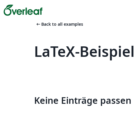
arrow_left_alt
Back to all examples
LaTeX-Beispi
Keine Einträge passen 