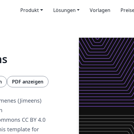
Produkt
Lösungen
Vorlagen
Preis
ns
n
PDF anzeigen
imenes (Jimeens)
n
Commons CC BY 4.0
his template for