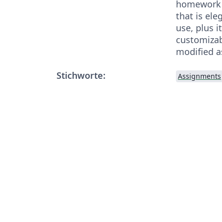
homework s
that is ele
use, plus it
customizab
modified a
Stichworte:
Assignments