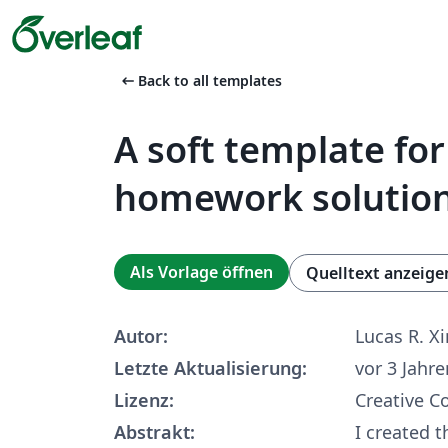
arrow_left_alt
Back to all templates
A soft template for
homework solutio
Als Vorlage öffnen
Quelltext anzeige
Autor:
Lucas R. X
Letzte Aktualisierung:
vor 3 Jahre
Lizenz:
Creative 
Abstrakt:
I created t