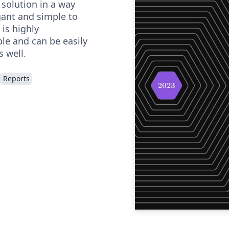
olution in a way
gant and simple to
 is highly
le and can be easily
s well.
Reports