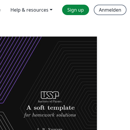
e
Help & resources
Sign up
Anmelden