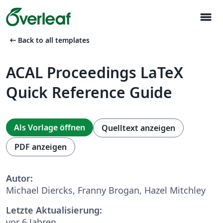
menu
arrow_left_alt
Back to all templates
ACAL Proceedings LaTeX
Quick Reference Guide
Als Vorlage öffnen
Quelltext anzeigen
PDF anzeigen
Autor:
Michael Diercks, Franny Brogan, Hazel Mitchley
Letzte Aktualisierung:
vor 6 Jahren