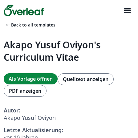
menu
arrow_left_alt
Back to all templates
Akapo Yusuf Oviyon's
Curriculum Vitae
Als Vorlage öffnen
Quelltext anzeigen
PDF anzeigen
Autor:
Akapo Yusuf Oviyon
Letzte Aktualisierung:
vor 10 Jahren