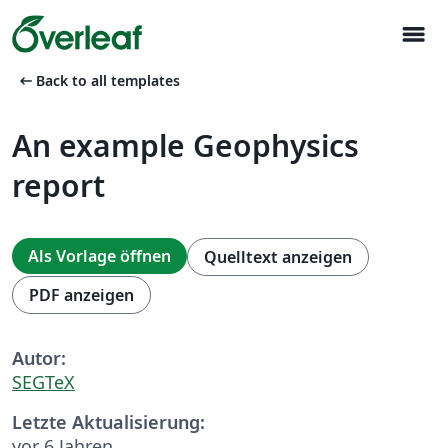
menu
arrow_left_alt
Back to all templates
An example Geophysics
report
Als Vorlage öffnen
Quelltext anzeigen
PDF anzeigen
Autor:
SEGTeX
Letzte Aktualisierung:
vor 6 Jahren