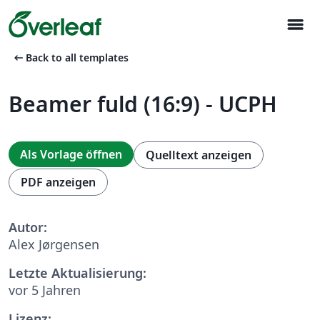
menu
arrow_left_alt
Back to all templates
Beamer fuld (16:9) - UCPH
Als Vorlage öffnen
Quelltext anzeigen
PDF anzeigen
Autor:
Alex Jørgensen
Letzte Aktualisierung:
vor 5 Jahren
Lizenz: