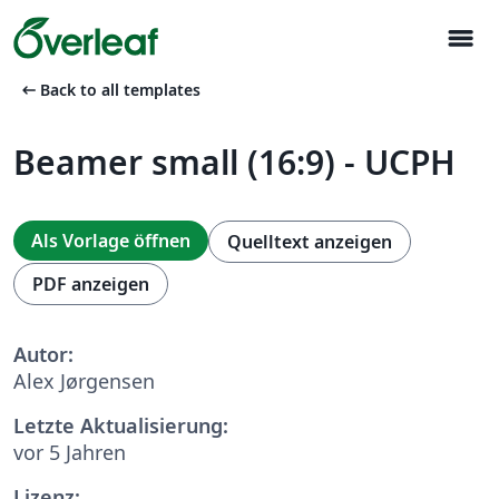
menu
arrow_left_alt
Back to all templates
Beamer small (16:9) - UCPH
Als Vorlage öffnen
Quelltext anzeigen
PDF anzeigen
Autor:
Alex Jørgensen
Letzte Aktualisierung:
vor 5 Jahren
Lizenz: