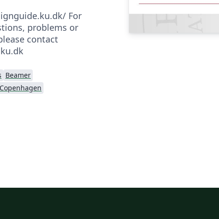
signguide.ku.dk/ For
tions, problems or
 please contact
ku.dk
s
Beamer
f Copenhagen