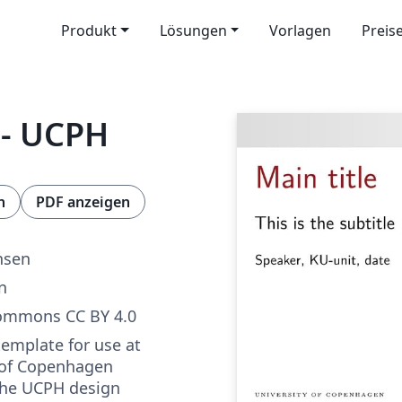
Produkt
Lösungen
Vorlagen
Preis
 - UCPH
n
PDF anzeigen
nsen
n
Commons CC BY 4.0
emplate for use at
 of Copenhagen
the UCPH design