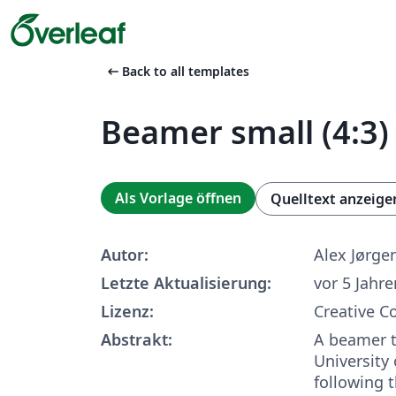
arrow_left_alt
Back to all templates
Beamer small (4:3)
Als Vorlage öffnen
Quelltext anzeige
Autor:
Alex Jørge
Letzte Aktualisierung:
vor 5 Jahre
Lizenz:
Creative 
Abstrakt:
A beamer t
University
following 