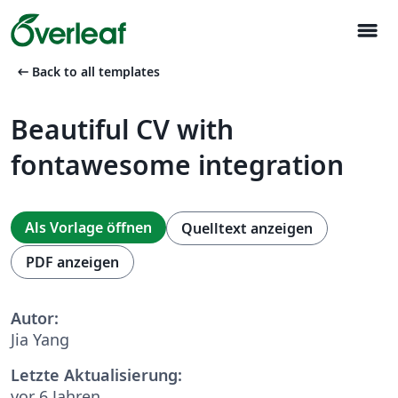
menu
arrow_left_alt
Back to all templates
Beautiful CV with
fontawesome integration
Als Vorlage öffnen
Quelltext anzeigen
PDF anzeigen
Autor:
Jia Yang
Letzte Aktualisierung:
vor 6 Jahren