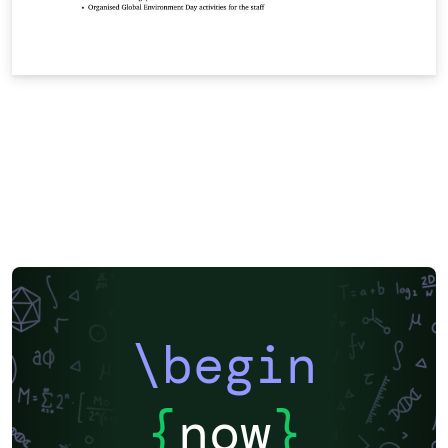
\begin
{
now
}