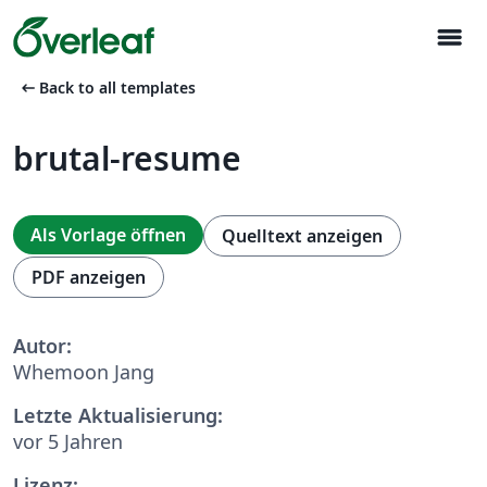
menu
arrow_left_alt
Back to all templates
brutal-resume
Als Vorlage öffnen
Quelltext anzeigen
PDF anzeigen
Autor:
Whemoon Jang
Letzte Aktualisierung:
vor 5 Jahren
Lizenz: