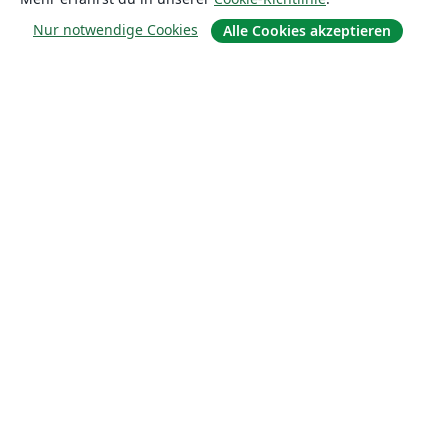
Nur notwendige Cookies
Alle Cookies akzeptieren
Über uns
Über uns
Karriere
Blog
Lösungen
For business
Für Universitäten
For government
Für Verlage
Customer stories