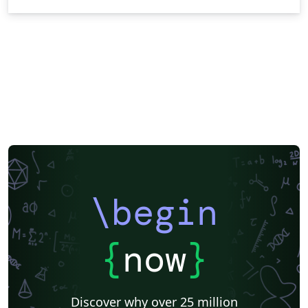
\begin
{
now
}
Discover why over 25 million