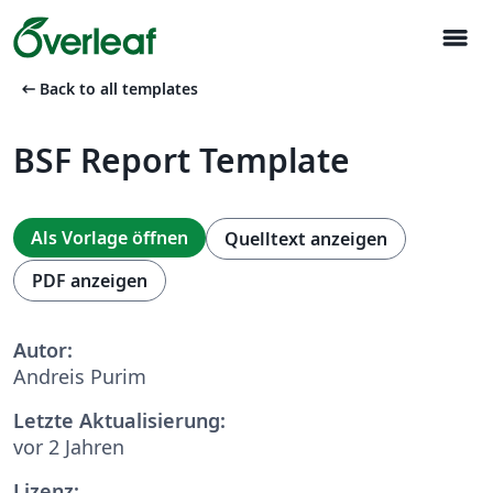
menu
arrow_left_alt
Back to all templates
BSF Report Template
Als Vorlage öffnen
Quelltext anzeigen
PDF anzeigen
Autor:
Andreis Purim
Letzte Aktualisierung:
vor 2 Jahren
Lizenz: