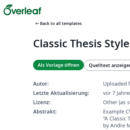
arrow_left_alt
Back to all templates
Classic Thesis Styl
Als Vorlage öffnen
Quelltext anzeige
Autor:
Uploaded 
Letzte Aktualisierung:
vor 7 Jahre
Lizenz:
Other (as s
Abstrakt:
Example C
“A Classic 
by Andre M