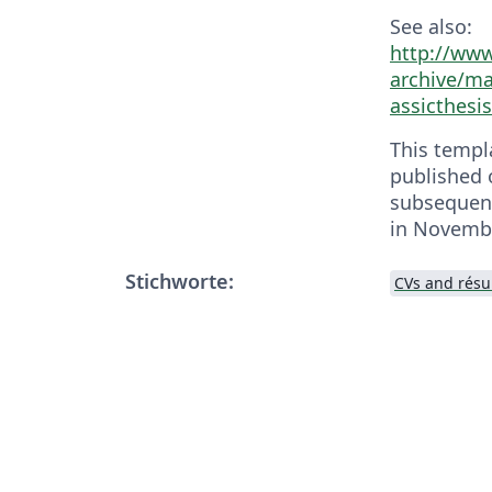
See also:
http://www
archive/ma
assicthesis
This templ
published 
subsequent
in Novemb
Stichworte:
CVs and rés