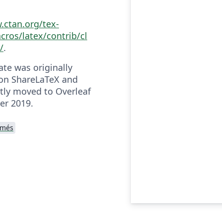
.ctan.org/tex-
cros/latex/contrib/cl
/
.
ate was originally
on ShareLaTeX and
ly moved to Overleaf
er 2019.
umés