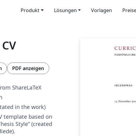
Produkt
Lösungen
Vorlagen
Preis
e CV
n
PDF anzeigen
from ShareLaTeX
n
tated in the work)
V template based on
Thesis Style” (created
iede).