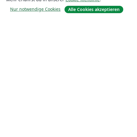
Nur notwendige Cookies
Alle Cookies akzeptieren
Über uns
Über uns
Karriere
Blog
Lösungen
For business
Für Universitäten
For government
Für Verlage
Customer stories