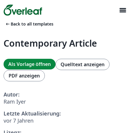
menu
arrow_left_alt
Back to all templates
Contemporary Article
Als Vorlage öffnen
Quelltext anzeigen
PDF anzeigen
Autor:
Ram Iyer
Letzte Aktualisierung:
vor 7 Jahren
Lizenz: