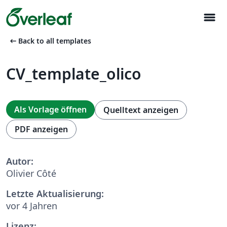
menu
arrow_left_alt
Back to all templates
CV_template_olico
Als Vorlage öffnen
Quelltext anzeigen
PDF anzeigen
Autor:
Olivier Côté
Letzte Aktualisierung:
vor 4 Jahren
Lizenz: