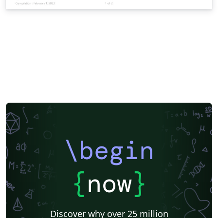
\begin
{
now
}
Discover why over 25 million