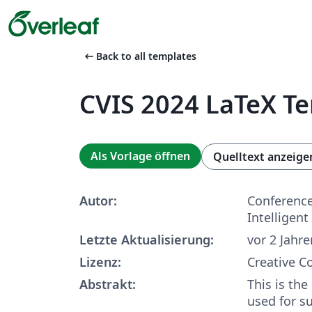
arrow_left_alt
Back to all templates
CVIS 2024 LaTeX T
Als Vorlage öffnen
Quelltext anzeige
Autor:
Conference
Intelligent
Letzte Aktualisierung:
vor 2 Jahre
Lizenz:
Creative 
Abstrakt:
This is th
used for s