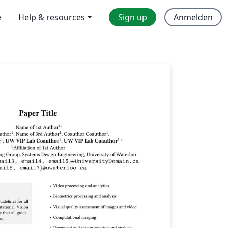
e
Help & resources
Sign up
Anmelden