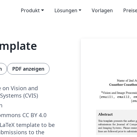
Produkt
Lösungen
Vorlagen
Preis
emplate
n
PDF anzeigen
 on Vision and
 Systems (CVIS)
n
Commons CC BY 4.0
e LaTeX template to be
ubmissions to the