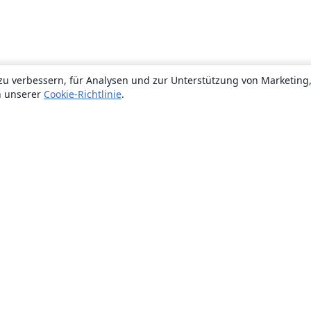
zu verbessern, für Analysen und zur Unterstützung von Marketing
n unserer
Cookie-Richtlinie
.
Über uns
Über uns
Karriere
Blog