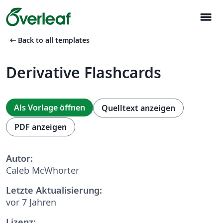
menu
arrow_left_alt
Back to all templates
Derivative Flashcards
Als Vorlage öffnen
Quelltext anzeigen
PDF anzeigen
Autor:
Caleb McWhorter
Letzte Aktualisierung:
vor 7 Jahren
Lizenz: