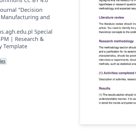
 Journal "Decision
 Manufacturing and
agh.edu.pl Special
BPM | Research &
y Template
les