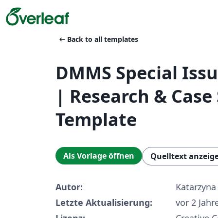
arrow_left_alt
Back to all templates
DMMS Special Iss
| Research & Case
Template
Als Vorlage öffnen
Quelltext anzeig
Autor:
Katarzyn
Letzte Aktualisierung:
vor 2 Jahr
Lizenz:
Creative 