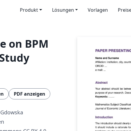
Produkt
Lösungen
Vorlagen
Preis
ue on BPM
 Study
en
PDF anzeigen
a Gdowska
en
Commons CC BY 4.0