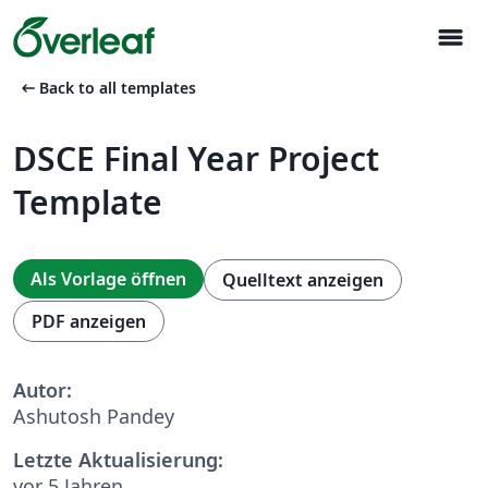
menu
arrow_left_alt
Back to all templates
DSCE Final Year Project
Template
Als Vorlage öffnen
Quelltext anzeigen
PDF anzeigen
Autor:
Ashutosh Pandey
Letzte Aktualisierung:
vor 5 Jahren