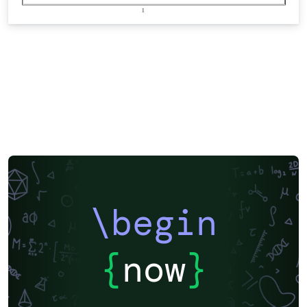
\begin
{
now
}