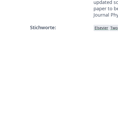
updated sou
paper to b
Journal Ph
Stichworte:
Elsevier
Two