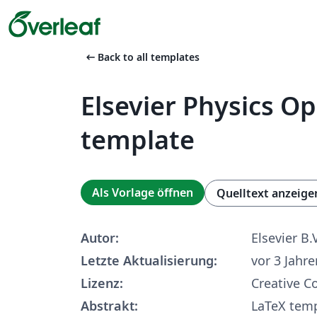
arrow_left_alt
Back to all templates
Elsevier Physics O
template
Als Vorlage öffnen
Quelltext anzeige
Autor:
Elsevier B.
Letzte Aktualisierung:
vor 3 Jahre
Lizenz:
Creative 
Abstrakt:
LaTeX temp