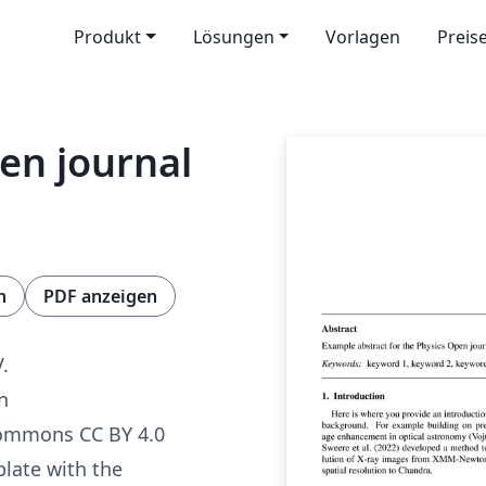
Produkt
Lösungen
Vorlagen
Preis
pen journal
n
PDF anzeigen
V.
n
Commons CC BY 4.0
late with the