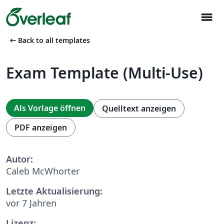
menu
arrow_left_alt
Back to all templates
Exam Template (Multi-Use)
Als Vorlage öffnen
Quelltext anzeigen
PDF anzeigen
Autor:
Caleb McWhorter
Letzte Aktualisierung:
vor 7 Jahren
Lizenz: