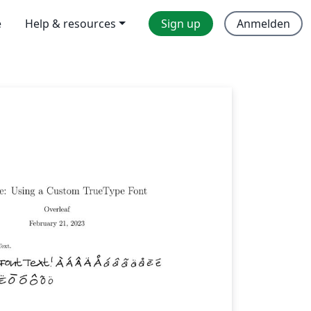
e
Help & resources
Sign up
Anmelden