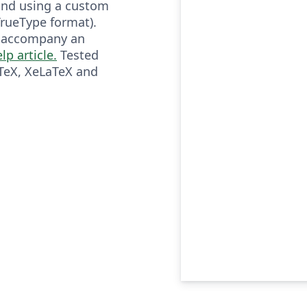
 and using a custom
TrueType format).
o accompany an
lp article.
Tested
TeX, XeLaTeX and