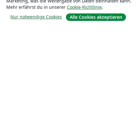
Marketing, was die Weitergabe von Daten beinhalten kann.
Mehr erfährst du in unserer
Cookie-Richtlinie
.
Nur notwendige Cookies
Alle Cookies akzeptieren
Über uns
Über uns
Karriere
Blog
Lösungen
For business
Für Universitäten
For government
Für Verlage
Customer stories