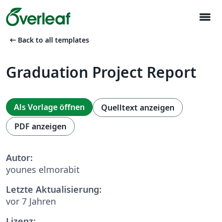
menu
arrow_left_alt
Back to all templates
Graduation Project Report
Als Vorlage öffnen
Quelltext anzeigen
PDF anzeigen
Autor:
younes elmorabit
Letzte Aktualisierung:
vor 7 Jahren
Lizenz: