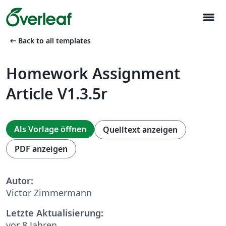
menu
arrow_left_alt
Back to all templates
Homework Assignment
Article V1.3.5r
Als Vorlage öffnen
Quelltext anzeigen
PDF anzeigen
Autor:
Victor Zimmermann
Letzte Aktualisierung:
vor 8 Jahren