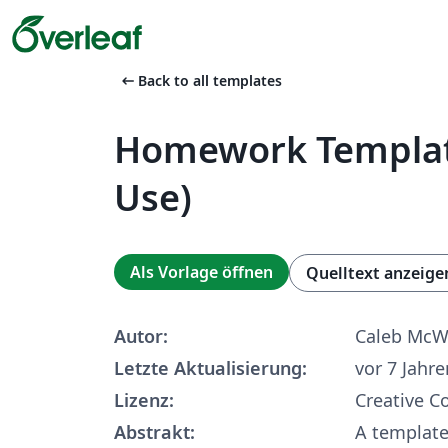
arrow_left_alt
Back to all templates
Homework Template
Use)
Als Vorlage öffnen
Quelltext anzeige
Autor:
Caleb McW
Letzte Aktualisierung:
vor 7 Jahre
Lizenz:
Creative 
Abstrakt:
A template