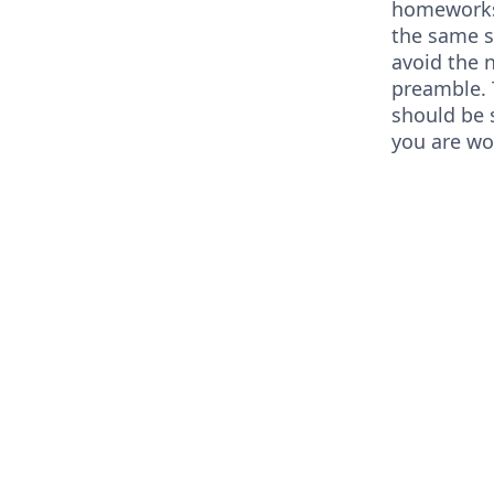
homeworks
the same st
avoid the 
preamble.
should be 
you are wo