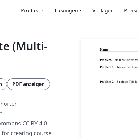
Produkt
Lösungen
Vorlagen
Preis
 (Multi-
n
PDF anzeigen
horter
n
Commons CC BY 4.0
 for creating course