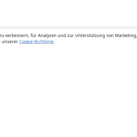
zu verbessern, für Analysen und zur Unterstützung von Marketing
n unserer
Cookie-Richtlinie
.
Über uns
Über uns
Karriere
Blog