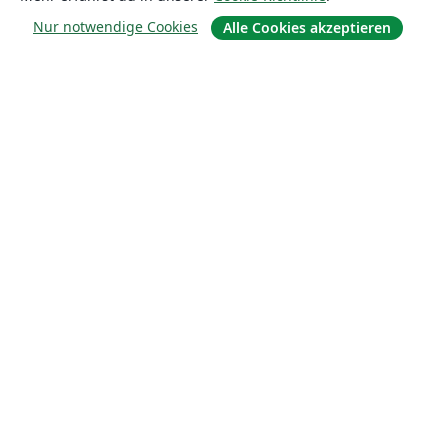
Nur notwendige Cookies
Alle Cookies akzeptieren
Über uns
Über uns
Karriere
Blog
Lösungen
For business
Für Universitäten
For government
Für Verlage
Customer stories