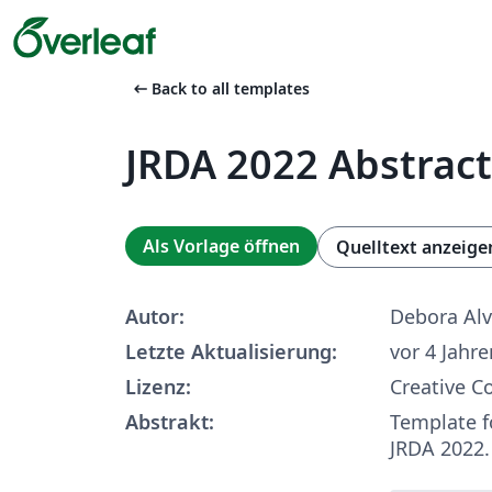
arrow_left_alt
Back to all templates
JRDA 2022 Abstrac
Als Vorlage öffnen
Quelltext anzeige
Autor:
Debora Al
Letzte Aktualisierung:
vor 4 Jahre
Lizenz:
Creative 
Abstrakt:
Template f
JRDA 2022.