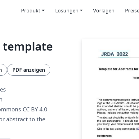
Produkt
Lösungen
Vorlagen
Preis
t template
n
PDF anzeigen
ves
n
Commons CC BY 4.0
or abstract to the