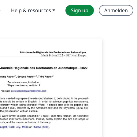
e
Help & resources
Sign up
Anmelden