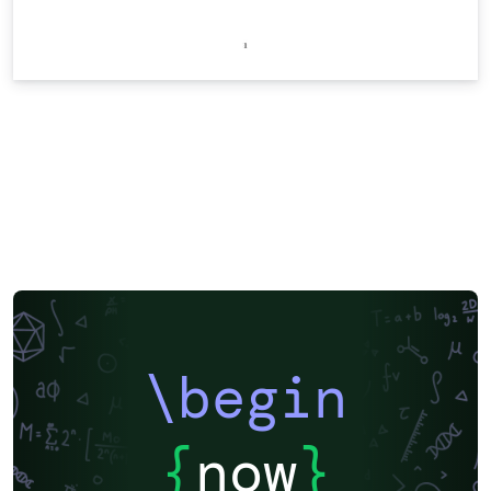
\begin
{
now
}