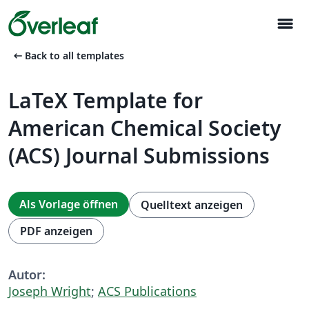
menu
arrow_left_alt
Back to all templates
LaTeX Template for
American Chemical Society
(ACS) Journal Submissions
Als Vorlage öffnen
Quelltext anzeigen
PDF anzeigen
Autor:
Joseph Wright
;
ACS Publications