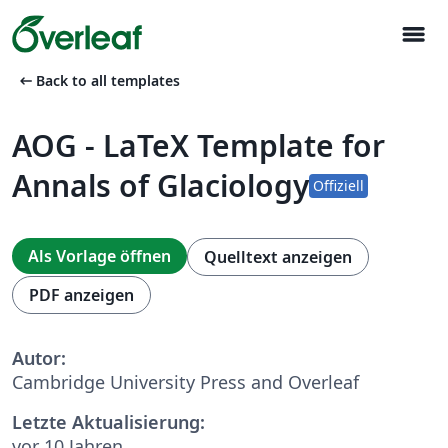
menu
arrow_left_alt
Back to all templates
AOG - LaTeX Template for
Annals of Glaciology
Offiziell
Als Vorlage öffnen
Quelltext anzeigen
PDF anzeigen
Autor:
Cambridge University Press and Overleaf
Letzte Aktualisierung:
vor 10 Jahren