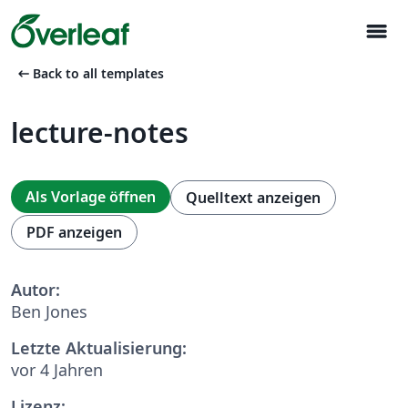
menu
arrow_left_alt
Back to all templates
lecture-notes
Als Vorlage öffnen
Quelltext anzeigen
PDF anzeigen
Autor:
Ben Jones
Letzte Aktualisierung:
vor 4 Jahren
Lizenz: