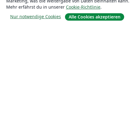
Marketing, was die Weitergabe von Daten beinhalten kann.
Mehr erfährst du in unserer
Cookie-Richtlinie
.
Nur notwendige Cookies
Alle Cookies akzeptieren
Über uns
Über uns
Karriere
Blog
Lösungen
For business
Für Universitäten
For government
Für Verlage
Customer stories