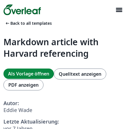
menu
arrow_left_alt
Back to all templates
Markdown article with
Harvard referencing
Als Vorlage öffnen
Quelltext anzeigen
PDF anzeigen
Autor:
Eddie Wade
Letzte Aktualisierung:
vor 7 Jahren