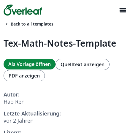
menu
arrow_left_alt
Back to all templates
Tex-Math-Notes-Template
Als Vorlage öffnen
Quelltext anzeigen
PDF anzeigen
Autor:
Hao Ren
Letzte Aktualisierung:
vor 2 Jahren
Lizenz: