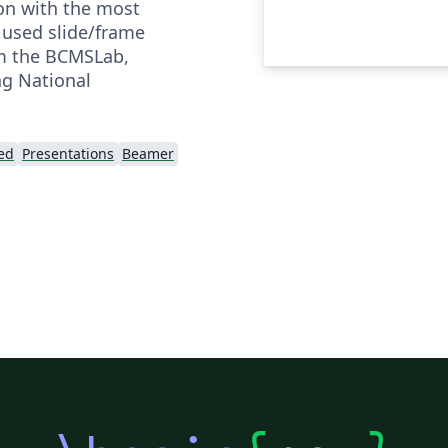
on with the most
used slide/frame
m the BCMSLab,
g National
ted
Presentations
Beamer