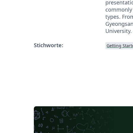
presentati
commonly 
types. Fro
Gyeongsan
University.
Stichworte:
Getting Star