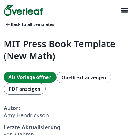
menu
arrow_left_alt
Back to all templates
MIT Press Book Template
(New Math)
Als Vorlage öffnen
Quelltext anzeigen
PDF anzeigen
Autor:
Amy Hendrickson
Letzte Aktualisierung:
vor 9 Jahren