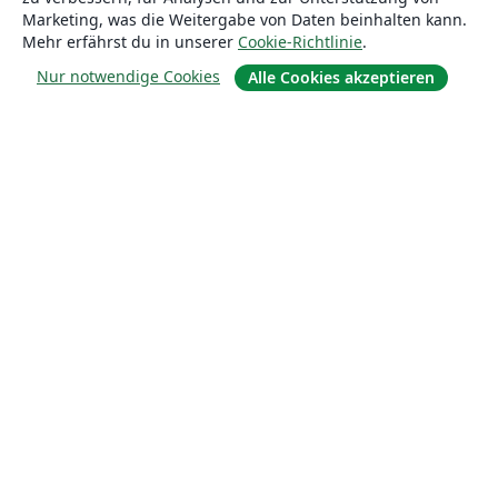
Marketing, was die Weitergabe von Daten beinhalten kann.
Mehr erfährst du in unserer
Cookie-Richtlinie
.
Nur notwendige Cookies
Alle Cookies akzeptieren
Über uns
Über uns
Karriere
Blog
Lösungen
For business
Für Universitäten
For government
Für Verlage
Customer stories