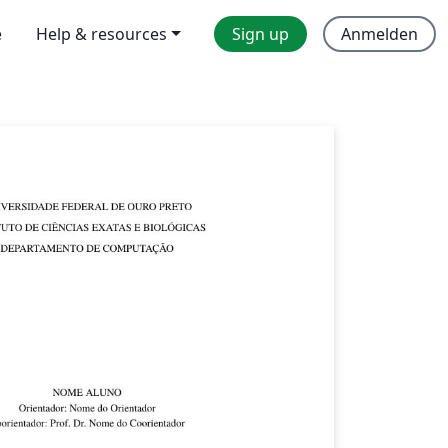
e
Help & resources
Sign up
Anmelden