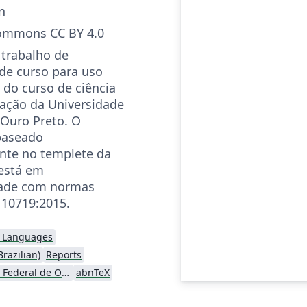
n
Commons CC BY 4.0
trabalho de
de curso para uso
 do curso de ciência
ação da Universidade
 Ouro Preto. O
baseado
nte no templete da
está em
ade com normas
10719:2015.
l Languages
razilian)
Reports
Universidade Federal de Ouro Preto
abnTeX