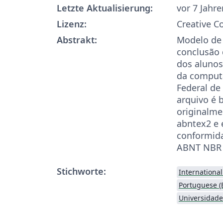
Letzte Aktualisierung:
vor 7 Jahre
Lizenz:
Creative 
Abstrakt:
Modelo de 
conclusão 
dos alunos
da comput
Federal de
arquivo é 
originalme
abntex2 e 
conformid
ABNT NBR 
Stichworte:
Internationa
Portuguese (B