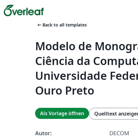
arrow_left_alt
Back to all templates
Modelo de Monogra
Ciência da Comput
Universidade Feder
Ouro Preto
Als Vorlage öffnen
Quelltext anzeige
Autor:
DECOM