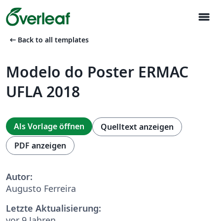
menu
arrow_left_alt
Back to all templates
Modelo do Poster ERMAC
UFLA 2018
Als Vorlage öffnen
Quelltext anzeigen
PDF anzeigen
Autor:
Augusto Ferreira
Letzte Aktualisierung:
vor 9 Jahren