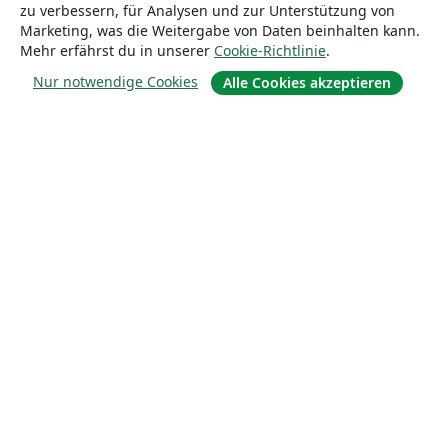
zu verbessern, für Analysen und zur Unterstützung von
Marketing, was die Weitergabe von Daten beinhalten kann.
Mehr erfährst du in unserer
Cookie-Richtlinie
.
Nur notwendige Cookies
Alle Cookies akzeptieren
Über uns
Über uns
Karriere
Blog
Lösungen
For business
Für Universitäten
For government
Für Verlage
Customer stories