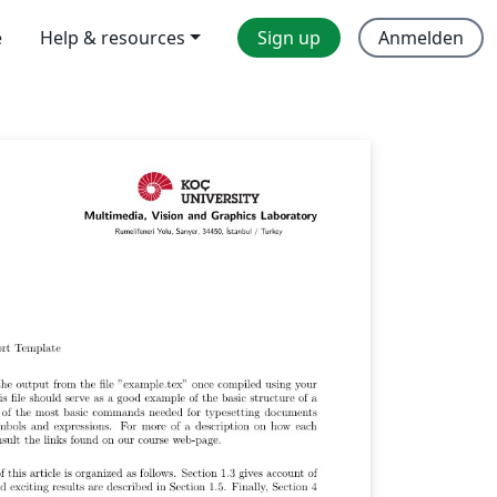
e
Help & resources
Sign up
Anmelden