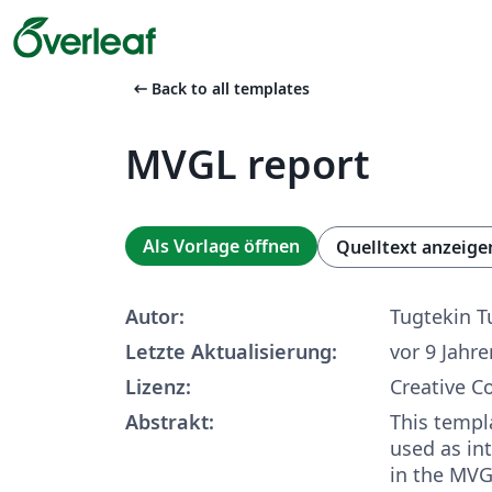
arrow_left_alt
Back to all templates
MVGL report
Als Vorlage öffnen
Quelltext anzeige
Autor:
Tugtekin T
Letzte Aktualisierung:
vor 9 Jahre
Lizenz:
Creative 
Abstrakt:
This templ
used as in
in the MVG