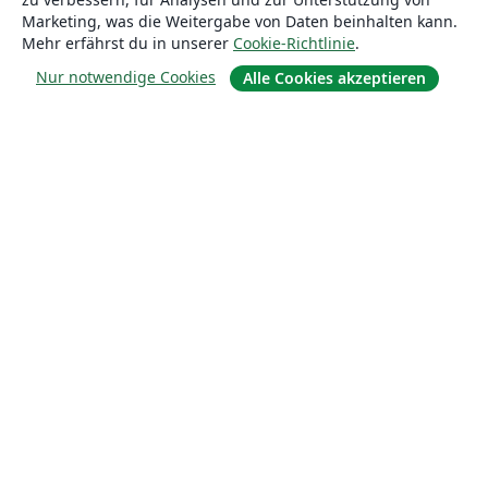
Marketing, was die Weitergabe von Daten beinhalten kann.
Mehr erfährst du in unserer
Cookie-Richtlinie
.
Nur notwendige Cookies
Alle Cookies akzeptieren
Über uns
Über uns
Karriere
Blog
Lösungen
For business
Für Universitäten
For government
Für Verlage
Customer stories