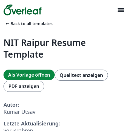
menu
arrow_left_alt
Back to all templates
NIT Raipur Resume
Template
Als Vorlage öffnen
Quelltext anzeigen
PDF anzeigen
Autor:
Kumar Utsav
Letzte Aktualisierung:
vor 3 Jahren