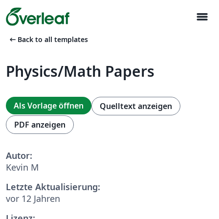
menu
arrow_left_alt
Back to all templates
Physics/Math Papers
Als Vorlage öffnen
Quelltext anzeigen
PDF anzeigen
Autor:
Kevin M
Letzte Aktualisierung:
vor 12 Jahren
Lizenz: