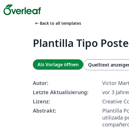
arrow_left_alt
Back to all templates
Plantilla Tipo Poste
Als Vorlage öffnen
Quelltext anzeige
Autor:
Victor Mar
Letzte Aktualisierung:
vor 3 Jahre
Lizenz:
Creative 
Abstrakt:
Plantilla 
utilizada p
compañero