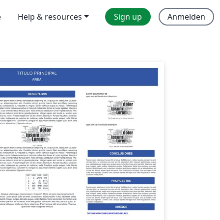
e
Help & resources
Sign up
Anmelden