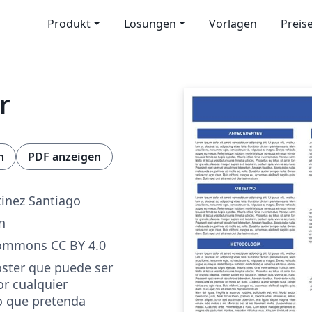
Produkt
Lösungen
Vorlagen
Preis
r
n
PDF anzeigen
tinez Santiago
n
Commons CC BY 4.0
Poster que puede ser
or cualquier
 que pretenda