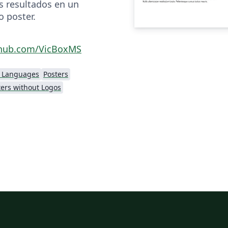
s resultados en un
o poster.
ithub.com/VicBoxMS
l Languages
Posters
ters without Logos