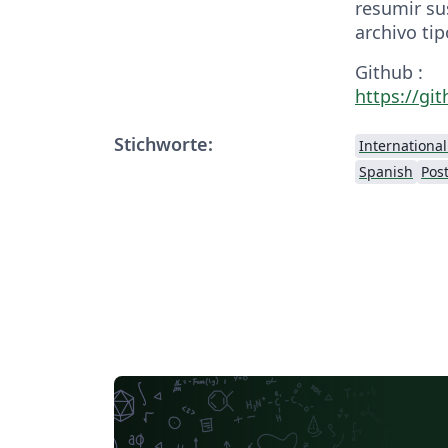
resumir su
archivo tip
Github :
https://g
Stichworte:
Internationa
Spanish
Pos