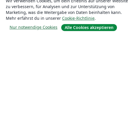
Wir verwenden Cookies, um dein Erlebnis auf unserer Website
zu verbessern, für Analysen und zur Unterstützung von
Marketing, was die Weitergabe von Daten beinhalten kann.
Mehr erfährst du in unserer
Cookie-Richtlinie
.
Nur notwendige Cookies
Alle Cookies akzeptieren
Über uns
Über uns
Karriere
Blog
Lösungen
For business
Für Universitäten
For government
Für Verlage
Customer stories