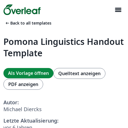
menu
arrow_left_alt
Back to all templates
Pomona Linguistics Handout
Template
Als Vorlage öffnen
Quelltext anzeigen
PDF anzeigen
Autor:
Michael Diercks
Letzte Aktualisierung:
vor 6 Jahren